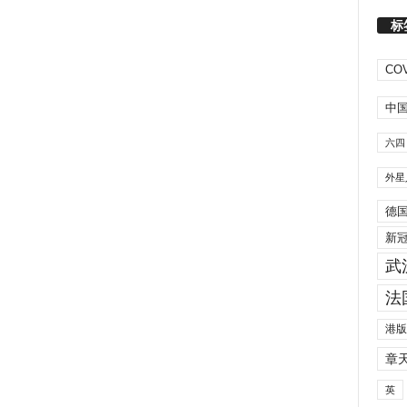
标
COV
中
六四
外星
德
新
武
法
港版
章
英