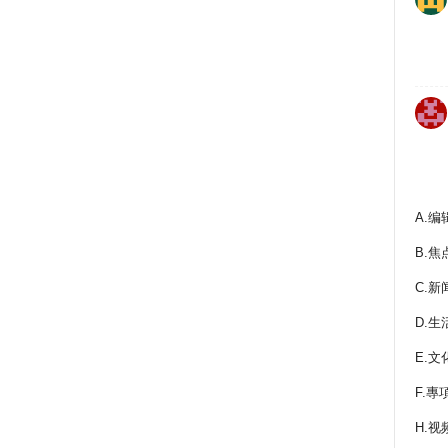
A.编
B.焦
C.新
D.生
E.文
F.專
H.视