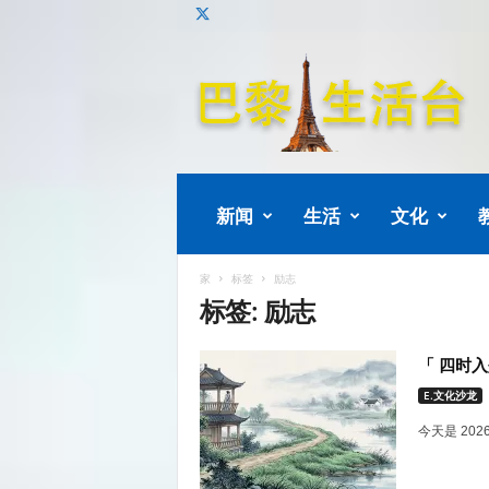
巴
黎
生
活
新闻
生活
文化
家
标签
励志
标签: 励志
「 四时入
E.文化沙龙
今天是 20