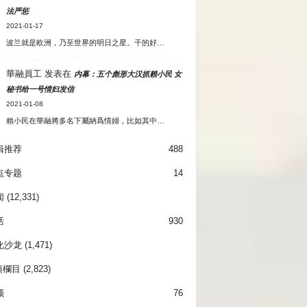
法严惩
2021-01-17
波兰就是欧洲，乃至世界的明日之星。干的好…
華融員工
发表在
内幕：五个彪形大汉抓赖小民 女
秘书给一号情妇发信
2021-01-08
賴小民在華融將多名下屬納爲情婦，比如其中…
辑推荐
488
点专题
14
闻
(12,331)
活
930
化沙龙
(1,471)
項欄目
(2,823)
频
76