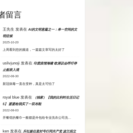
者留言
王先生
发表在
AI的文明意蕴之一：单一空间的文
明症候
2025-10-20
上周看到您的频道，一篇篇文章写的太好了
uslivjunoji
发表在
印度疫情海啸 欧洲议会呼吁停
止航班入境
2022-08-30
新冠病毒一直在变种，真是太可怕了
royal blue
发表在
（独家）【我的比利时生活日记
5】 婆婆给我买了一双布鞋
2022-08-03
开餐馆的餐巾一般都是外包给专业洗衣公司洗…
ken
发表在
斥社媒任意封号行同共产党 波兰拟立