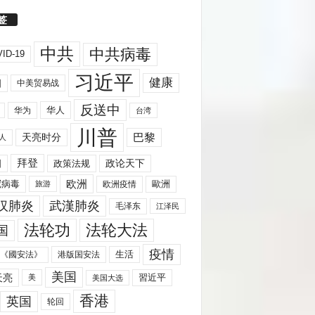
签
中共
中共病毒
ID-19
习近平
健康
国
中美贸易战
反送中
华人
华为
台湾
川普
天亮时分
巴黎
人
拜登
国
政策法规
政论天下
欧洲
歐洲
冠病毒
欧洲疫情
旅游
汉肺炎
武漢肺炎
毛泽东
江泽民
法轮功
法轮大法
国
疫情
生活
《國安法》
港版国安法
美国
天亮
習近平
美
美国大选
香港
英国
轮回