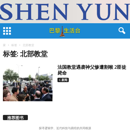
家
标签
北部教堂
标签: 北部教堂
法国教堂遇袭神父惨遭割喉 2匪徒
毙命
C.新闻
推荐图书
探寻逻辑学、近代科技与易经的共同根源