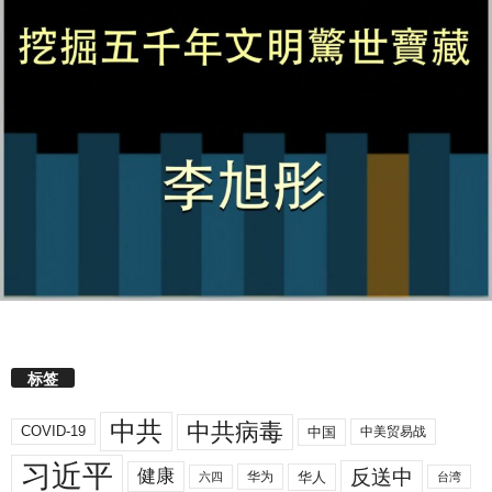
标签
中共
中共病毒
COVID-19
中国
中美贸易战
习近平
反送中
健康
华人
华为
六四
台湾