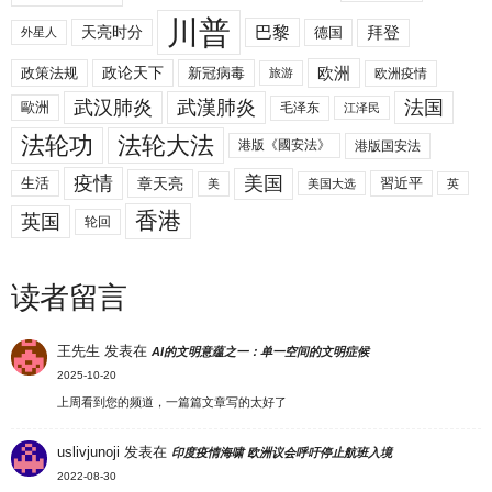
川普
拜登
天亮时分
巴黎
德国
外星人
欧洲
政策法规
政论天下
新冠病毒
欧洲疫情
旅游
武汉肺炎
武漢肺炎
法国
歐洲
毛泽东
江泽民
法轮功
法轮大法
港版《國安法》
港版国安法
美国
疫情
生活
章天亮
習近平
美
美国大选
英
香港
英国
轮回
读者留言
王先生
发表在
AI的文明意蕴之一：单一空间的文明症候
2025-10-20
上周看到您的频道，一篇篇文章写的太好了
uslivjunoji
发表在
印度疫情海啸 欧洲议会呼吁停止航班入境
2022-08-30