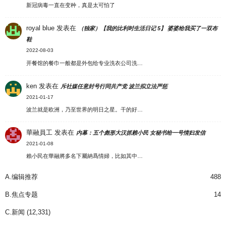
新冠病毒一直在变种，真是太可怕了
royal blue
发表在
（独家）【我的比利时生活日记 5】 婆婆给我买了一双布
鞋
2022-08-03
开餐馆的餐巾一般都是外包给专业洗衣公司洗…
ken
发表在
斥社媒任意封号行同共产党 波兰拟立法严惩
2021-01-17
波兰就是欧洲，乃至世界的明日之星。干的好…
華融員工
发表在
内幕：五个彪形大汉抓赖小民 女秘书给一号情妇发信
2021-01-08
賴小民在華融將多名下屬納爲情婦，比如其中…
A.编辑推荐
488
B.焦点专题
14
C.新闻
(12,331)