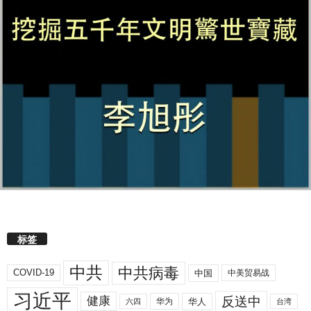
标签
中共
中共病毒
COVID-19
中国
中美贸易战
习近平
反送中
健康
华人
华为
六四
台湾