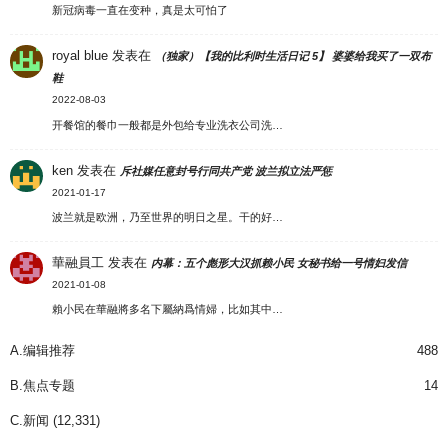
新冠病毒一直在变种，真是太可怕了
royal blue
发表在
（独家）【我的比利时生活日记 5】 婆婆给我买了一双布
鞋
2022-08-03
开餐馆的餐巾一般都是外包给专业洗衣公司洗…
ken
发表在
斥社媒任意封号行同共产党 波兰拟立法严惩
2021-01-17
波兰就是欧洲，乃至世界的明日之星。干的好…
華融員工
发表在
内幕：五个彪形大汉抓赖小民 女秘书给一号情妇发信
2021-01-08
賴小民在華融將多名下屬納爲情婦，比如其中…
A.编辑推荐
488
B.焦点专题
14
C.新闻
(12,331)