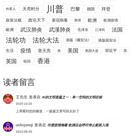
川普
拜登
天亮时分
巴黎
德国
外星人
欧洲
政策法规
政论天下
新冠病毒
欧洲疫情
旅游
武汉肺炎
武漢肺炎
法国
歐洲
毛泽东
江泽民
法轮功
法轮大法
港版《國安法》
港版国安法
美国
疫情
生活
章天亮
習近平
美
美国大选
英
香港
英国
轮回
读者留言
王先生
发表在
AI的文明意蕴之一：单一空间的文明症候
2025-10-20
上周看到您的频道，一篇篇文章写的太好了
uslivjunoji
发表在
印度疫情海啸 欧洲议会呼吁停止航班入境
2022-08-30