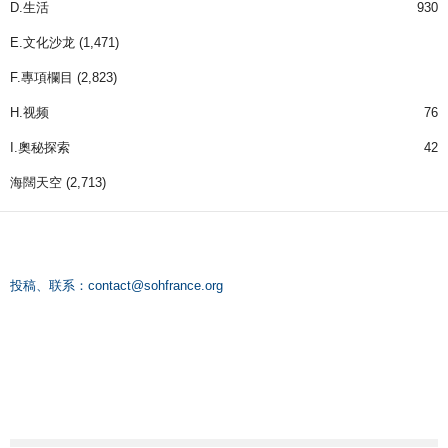
D.生活
930
E.文化沙龙
(1,471)
F.專項欄目
(2,823)
H.视频
76
I.奧秘探索
42
海闊天空
(2,713)
投稿、联系：
contact@sohfrance.org