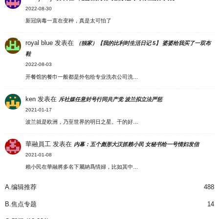
2022-08-30
新冠病毒一直在变种，真是太可怕了
royal blue
发表在
（独家）【我的比利时生活日记 5】 婆婆给我买了一双布
鞋
2022-08-03
开餐馆的餐巾一般都是外包给专业洗衣公司洗…
ken
发表在
斥社媒任意封号行同共产党 波兰拟立法严惩
2021-01-17
波兰就是欧洲，乃至世界的明日之星。干的好…
華融員工
发表在
内幕：五个彪形大汉抓赖小民 女秘书给一号情妇发信
2021-01-08
賴小民在華融將多名下屬納爲情婦，比如其中…
A.编辑推荐
488
B.焦点专题
14