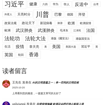
习近平
反送中
健康
华人
华为
六四
台湾
川普
拜登
天亮时分
巴黎
德国
外星人
欧洲
政策法规
政论天下
新冠病毒
欧洲疫情
旅游
武汉肺炎
武漢肺炎
法国
歐洲
毛泽东
江泽民
法轮功
法轮大法
港版《國安法》
港版国安法
美国
疫情
生活
章天亮
習近平
美
美国大选
英
香港
英国
轮回
读者留言
王先生
发表在
AI的文明意蕴之一：单一空间的文明症候
2025-10-20
上周看到您的频道，一篇篇文章写的太好了
uslivjunoji
发表在
印度疫情海啸 欧洲议会呼吁停止航班入境