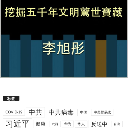
标签
中共
中共病毒
COVID-19
中国
中美贸易战
习近平
反送中
健康
华人
华为
六四
台湾