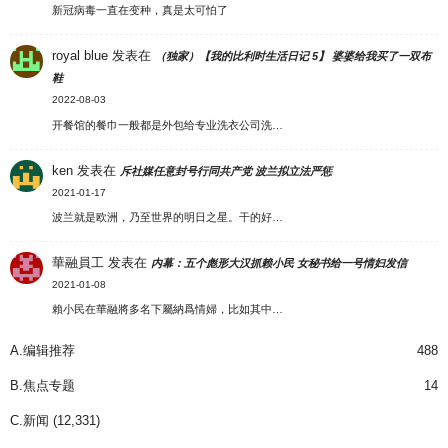
新冠病毒一直在变种，真是太可怕了
royal blue
发表在
（独家）【我的比利时生活日记 5】 婆婆给我买了一双布
鞋
2022-08-03
开餐馆的餐巾一般都是外包给专业洗衣公司洗…
ken
发表在
斥社媒任意封号行同共产党 波兰拟立法严惩
2021-01-17
波兰就是欧洲，乃至世界的明日之星。干的好…
華融員工
发表在
内幕：五个彪形大汉抓赖小民 女秘书给一号情妇发信
2021-01-08
賴小民在華融將多名下屬納爲情婦，比如其中…
A.编辑推荐
488
B.焦点专题
14
C.新闻
(12,331)