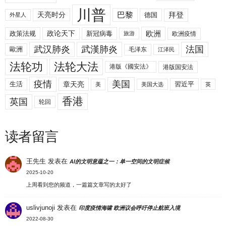
川普
拜登
天亮时分
巴黎
德国
外星人
欧洲
政策法规
政论天下
新冠病毒
欧洲疫情
旅游
武汉肺炎
武漢肺炎
法国
歐洲
毛泽东
江泽民
法轮功
法轮大法
港版《國安法》
港版国安法
美国
疫情
生活
章天亮
習近平
美
美国大选
英
香港
英国
轮回
读者留言
王先生
发表在
AI的文明意蕴之一：单一空间的文明症候
2025-10-20
上周看到您的频道，一篇篇文章写的太好了
uslivjunoji
发表在
印度疫情海啸 欧洲议会呼吁停止航班入境
2022-08-30